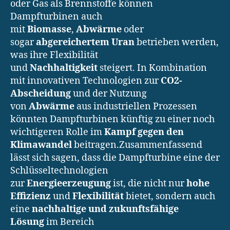
oder Gas als Brennstoffe können
Dampfturbinen auch
mit
Biomasse
,
Abwärme
oder
sogar
abgereichertem Uran
betrieben werden,
was ihre Flexibilität
und
Nachhaltigkeit
steigert. In Kombination
mit innovativen Technologien zur
CO2-
Abscheidung
und der Nutzung
von
Abwärme
aus industriellen Prozessen
könnten Dampfturbinen künftig zu einer noch
wichtigeren Rolle im
Kampf gegen den
Klimawandel
beitragen.Zusammenfassend
lässt sich sagen, dass die Dampfturbine eine der
Schlüsseltechnologien
zur
Energieerzeugung
ist, die nicht nur
hohe
Effizienz
und
Flexibilität
bietet, sondern auch
eine
nachhaltige und zukunftsfähige
Lösung
im Bereich