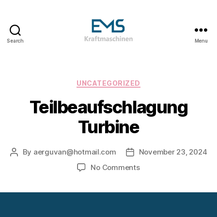
Search
Menu
EMS
Kraftmaschinen,
Dampfturbinen
&
Categories
UNCATEGORIZED
ORC
Teilbeaufschlagung
Anlagen
&
Turbine
Holzvergasungsanlagen
By
aerguvan@hotmail.com
November 23, 2024
Post
Post
author
date
on
No Comments
Teilbeaufschlagung
Turbine