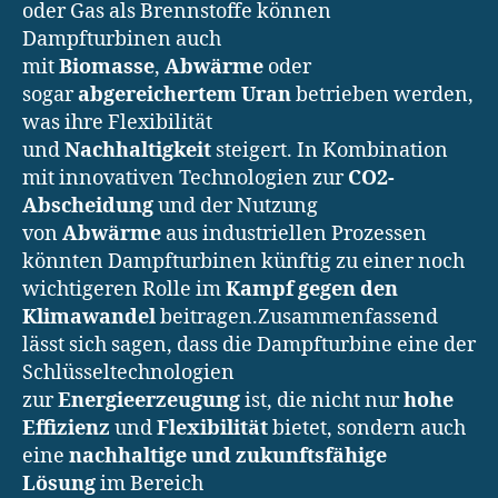
oder Gas als Brennstoffe können
Dampfturbinen auch
mit
Biomasse
,
Abwärme
oder
sogar
abgereichertem Uran
betrieben werden,
was ihre Flexibilität
und
Nachhaltigkeit
steigert. In Kombination
mit innovativen Technologien zur
CO2-
Abscheidung
und der Nutzung
von
Abwärme
aus industriellen Prozessen
könnten Dampfturbinen künftig zu einer noch
wichtigeren Rolle im
Kampf gegen den
Klimawandel
beitragen.Zusammenfassend
lässt sich sagen, dass die Dampfturbine eine der
Schlüsseltechnologien
zur
Energieerzeugung
ist, die nicht nur
hohe
Effizienz
und
Flexibilität
bietet, sondern auch
eine
nachhaltige und zukunftsfähige
Lösung
im Bereich