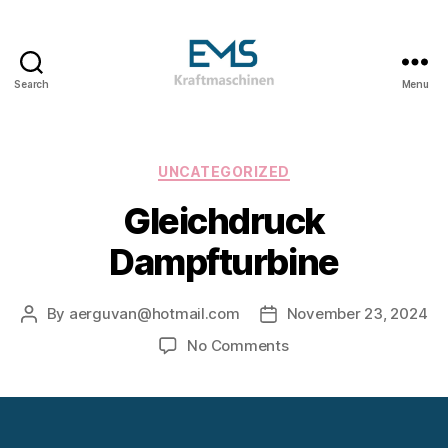
Search
Menu
EMS
Kraftmaschinen,
Dampfturbinen
&
Categories
UNCATEGORIZED
ORC
Gleichdruck
Anlagen
&
Dampfturbine
Holzvergasungsanlagen
By
aerguvan@hotmail.com
November 23, 2024
Post
Post
author
date
on
No Comments
Gleichdruck
Dampfturbine