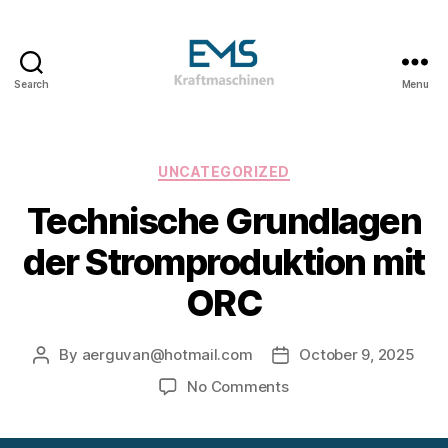
Search
Menu
EMS
Kraftmaschinen,
Dampfturbinen
&
Categories
UNCATEGORIZED
ORC
Technische Grundlagen
Anlagen
&
der Stromproduktion mit
Holzvergasungsanlagen
ORC
By
aerguvan@hotmail.com
October 9, 2025
Post
Post
author
date
on
No Comments
Technische
Grundlagen