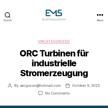
Search
Menu
EMS
Kraftmaschinen,
Dampfturbinen
&
Categories
UNCATEGORIZED
ORC
ORC Turbinen für
Anlagen
&
industrielle
Holzvergasungsanlagen
Stromerzeugung
By
aerguvan@hotmail.com
October 9, 2025
Post
Post
author
date
on
No Comments
ORC
Turbinen