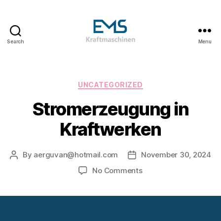
Search
Menu
EMS
Kraftmaschinen,
Dampfturbinen
&
Categories
UNCATEGORIZED
ORC
Stromerzeugung in
Anlagen
&
Kraftwerken
Holzvergasungsanlagen
By
aerguvan@hotmail.com
November 30, 2024
Post
Post
author
date
on
No Comments
Stromerzeugung
in
Kraftwerken