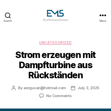
Search
Menu
EMS
Kraftmaschinen,
Dampfturbinen
&
Categories
UNCATEGORIZED
ORC
Strom erzeugen mit
Anlagen
&
Dampfturbine aus
Holzvergasungsanlagen
Rückständen
By
aerguvan@hotmail.com
July 3, 2025
Post
Post
author
date
on
No Comments
Strom
erzeugen