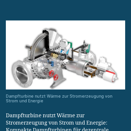
mit
Dampfturbine
aus
Rückständen
Dampfturbine nutzt Wärme zur Stromerzeugung von
Strom und Energie
Dampfturbine nutzt Wärme zur
Stromerzeugung von Strom und Energie:
Kompakte Dampfturbinen für dezentrale