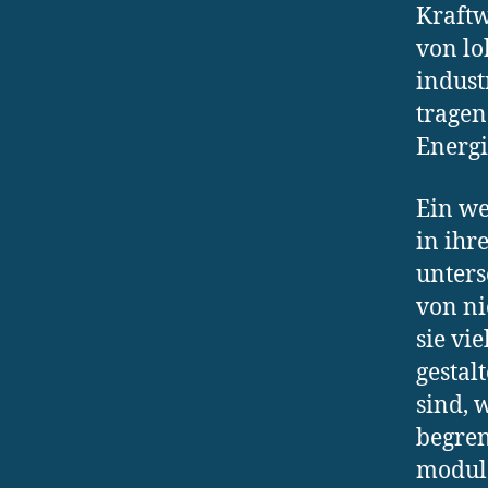
Kraftw
von lo
indust
tragen
Energi
Ein we
in ihr
unters
von ni
sie vi
gestal
sind, 
begren
modula