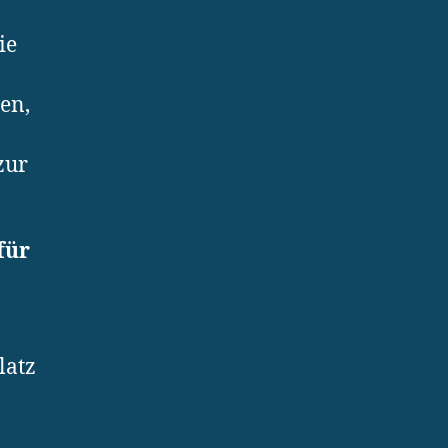
ie
en,
zur
für
latz