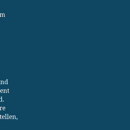
em
ind
ient
d.
re
ellen,