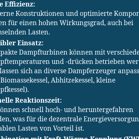
 Effizienz:
rne Konstruktionen und optimierte Kompo
en für einen hohen Wirkungsgrad, auch bei
selnden Lasten.
ibler Einsatz:
akte Dampfturbinen können mit verschied
ftemperaturen und -drücken betrieben we
lassen sich an diverse Dampferzeuger anpas
. Biomassekessel, Abhitzekessel, kleine
fkessel).
elle Reaktionszeit:
können schnell hoch- und heruntergefahren
en, was für die dezentrale Energieversorgun
ablen Lasten von Vorteil ist.