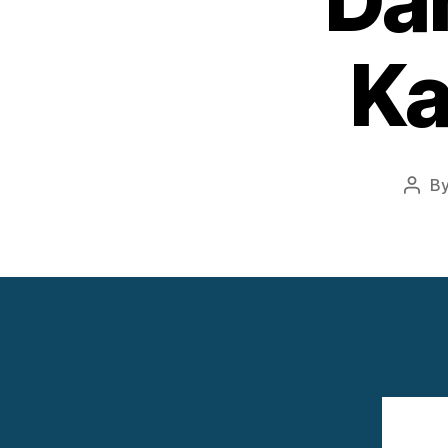
Da
Ka
B
Post
auth