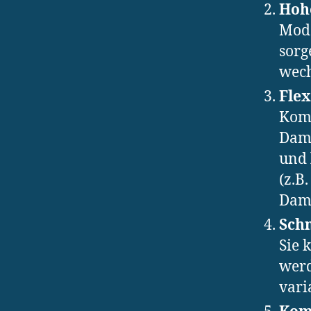
Hohe
Mode
sorg
wech
Flex
Komp
Damp
und 
(z.B
Damp
Schn
Sie 
werd
vari