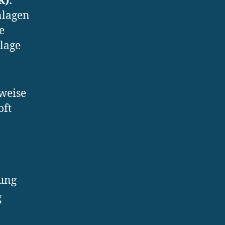
):
nlagen
e
nlage
weise
oft
ung
g