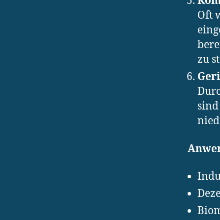
Kom
Oft
eing
bere
zu s
Geri
Durc
sind
nied
Anwen
Indu
Deze
Biom