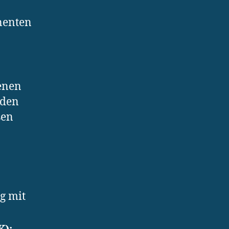
nenten
enen
rden
sen
g mit