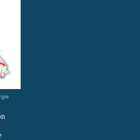
rgie
on
e