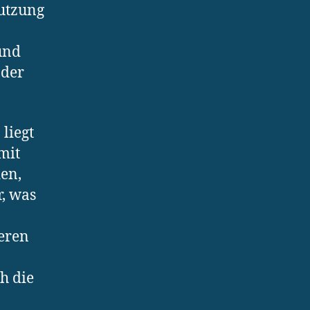
utzung
und
 der
liegt
mit
en,
, was
ieren
h die