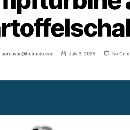
mpfturbine 
rtoffelscha
y
aerguvan@hotmail.com
July 3, 2025
No Com
Post
or
date