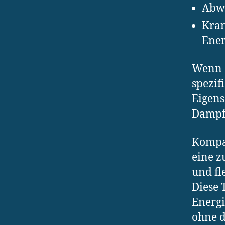
Abw
Kran
Ener
Wenn d
spezif
Eigens
Dampft
Kompak
eine z
und fl
Diese 
Energi
ohne d