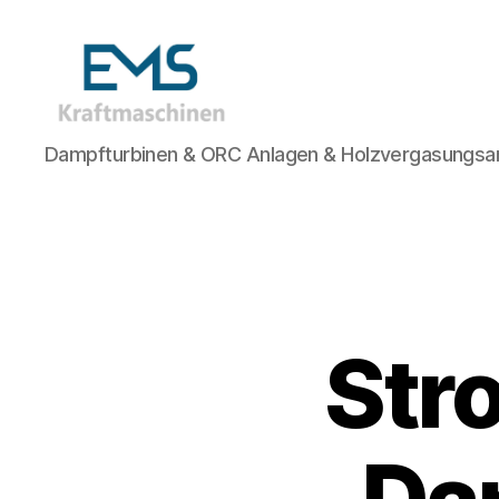
EMS
Dampfturbinen & ORC Anlagen & Holzvergasungsa
Kraftmaschinen,
Dampfturbinen
&
ORC
Anlagen
&
Holzvergasungsanlagen
Str