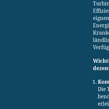
Turbin
Effizi
eignen
Energi
Kranke
ländli
Verfüg
Wicht
dezent
Kom
Die 
benö
erlei