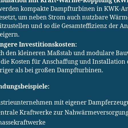
bination mit Kraft-Wärme-Kopplung (KWK
 werden kompakte Dampfturbinen in KWK-A
esetzt, um neben Strom auch nutzbare Wärm
itzustellen und so die Gesamteffizienz der A
teigern.
ngere Investitionskosten:
h den kleineren Maßstab und modulare Bau
 die Kosten für Anschaffung und Installation 
riger als bei großen Dampfturbinen.
dungsbeispiele:
strieunternehmen mit eigener Dampferzeug
ntrale Kraftwerke zur Nahwärmeversorgun
assekraftwerke