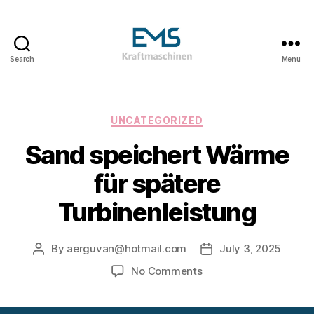
Search
Menu
EMS
Kraftmaschinen,
Dampfturbinen
&
Categories
UNCATEGORIZED
ORC
Sand speichert Wärme
Anlagen
&
für spätere
Holzvergasungsanlagen
Turbinenleistung
By
aerguvan@hotmail.com
July 3, 2025
Post
Post
author
date
on
No Comments
Sand
speichert