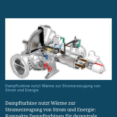
Wärme
für
spätere
Turbinenleistung
Dampfturbine nutzt Wärme zur Stromerzeugung von
Strom und Energie
Dampfturbine nutzt Wärme zur
Stromerzeugung von Strom und Energie:
Kompakte Dampfturbinen für dezentrale