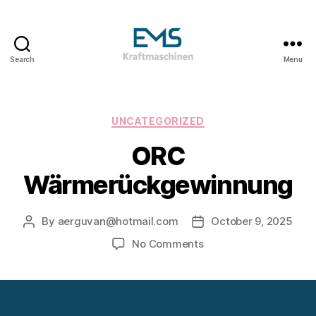
Search
Menu
EMS
Kraftmaschinen,
Dampfturbinen
&
Categories
UNCATEGORIZED
ORC
ORC
Anlagen
&
Wärmerückgewinnung
Holzvergasungsanlagen
By
aerguvan@hotmail.com
October 9, 2025
Post
Post
author
date
on
No Comments
ORC
Wärmerückgewinnun