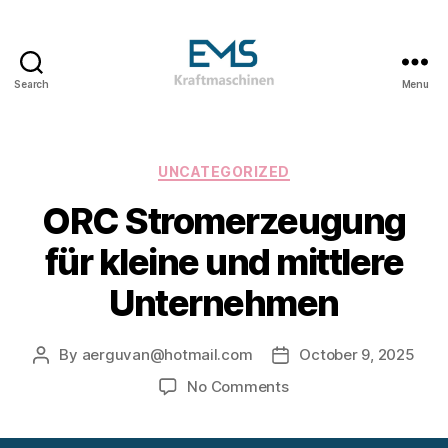
Search
Menu
EMS
Kraftmaschinen,
Dampfturbinen
&
Categories
UNCATEGORIZED
ORC
ORC Stromerzeugung
Anlagen
&
für kleine und mittlere
Holzvergasungsanlagen
Unternehmen
By
aerguvan@hotmail.com
October 9, 2025
Post
Post
author
date
on
No Comments
ORC
Stromerzeugung