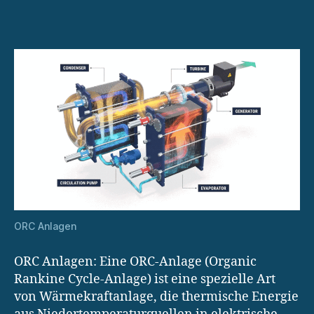
für
kleine
und
mittlere
Unternehmen
ORC Anlagen
ORC Anlagen: Eine ORC-Anlage (Organic
Rankine Cycle-Anlage) ist eine spezielle Art
von Wärmekraftanlage, die thermische Energie