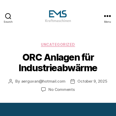
Search
Menu
EMS
Kraftmaschinen,
Dampfturbinen
&
Categories
UNCATEGORIZED
ORC
ORC Anlagen für
Anlagen
&
Industrieabwärme
Holzvergasungsanlagen
By
aerguvan@hotmail.com
October 9, 2025
Post
Post
author
date
on
No Comments
ORC
Anlagen
für
Industrieabwärme