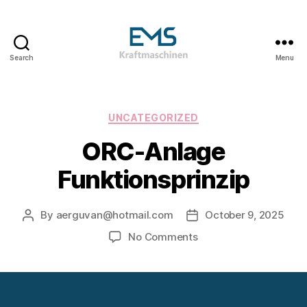
Search
Menu
EMS
Kraftmaschinen,
Dampfturbinen
&
Categories
UNCATEGORIZED
ORC
ORC-Anlage
Anlagen
&
Funktionsprinzip
Holzvergasungsanlagen
By
aerguvan@hotmail.com
October 9, 2025
Post
Post
author
date
on
No Comments
ORC-
Anlage
Funktionsprinzip