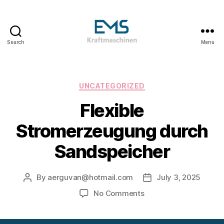
Search
Menu
EMS
Kraftmaschinen,
Dampfturbinen
&
Categories
UNCATEGORIZED
ORC
Flexible
Anlagen
&
Stromerzeugung durch
Holzvergasungsanlagen
Sandspeicher
By
aerguvan@hotmail.com
July 3, 2025
Post
Post
author
date
on
No Comments
Flexible
Stromerzeugung