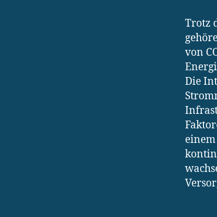
Trotz 
gehöre
von CO
Energi
Die In
Stromn
Infras
Fakto
einem 
kontin
wachs
Versor