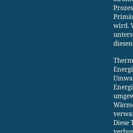
Prozes
Primär
wird. 
unters
diesen
Thermi
Energi
Umwan
Energi
umgewa
Wärme
verwan
Diese 
verbun