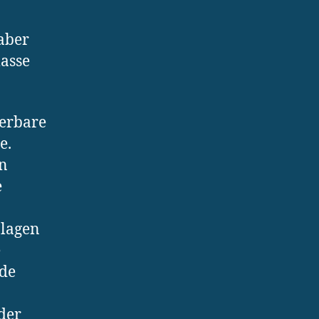
aber
asse
erbare
e.
on
e
nlagen
e
ede
der