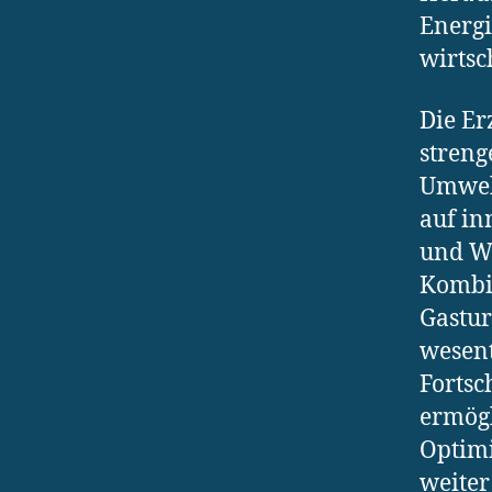
Energi
wirts
Die Er
streng
Umwelt
auf in
und W
Kombik
Gastur
wesent
Fortsc
ermög
Optimi
weiter 