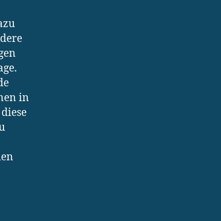
azu
ndere
igen
age.
de
nen in
 diese
u
den