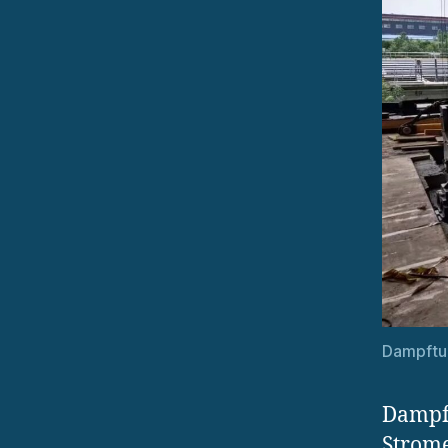
Dampftur
Dampft
Strome