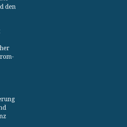
nd den
t
aher
trom-
ierung
nd
enz