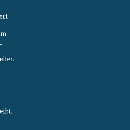
ert
 um
.
eiten
ibt.