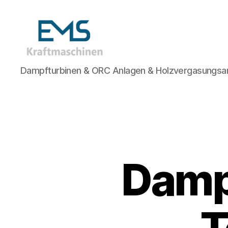
EMS
Dampfturbinen & ORC Anlagen & Holzvergasungsa
Kraftmaschinen,
Dampfturbinen
&
ORC
Anlagen
&
Holzvergasungsanlagen
Dampf