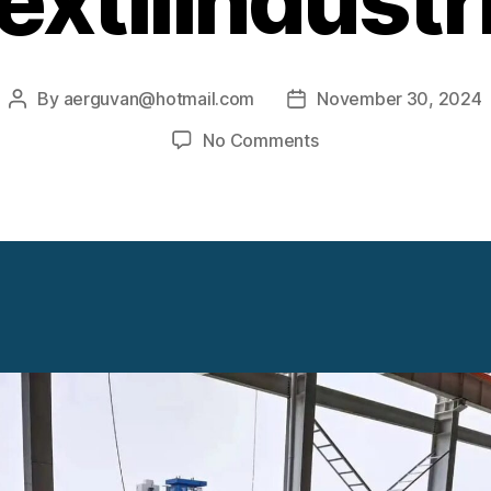
extilindustr
By
aerguvan@hotmail.com
November 30, 2024
Post
Post
author
date
on
No Comments
Dampfturbinen
bei
der
Textilindustrie