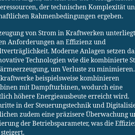
eressourcen, der technischen Komplexität u
chaftlichen Rahmenbedingungen ergeben.
zeugung von Strom in Kraftwerken unterlieg
en Anforderungen an Effizienz und
verträglichkeit. Moderne Anlagen setzen d
novative Technologien wie die kombinierte S
ärmeerzeugung, um Verluste zu minimieren.
raftwerke beispielsweise kombinieren
binen mit Dampfturbinen, wodurch eine
lich höhere Energieausbeute erreicht wird.
hritte in der Steuerungstechnik und Digitalis
lichen zudem eine präzisere Überwachung u
erung der Betriebsparameter, was die Effizi
steigert.