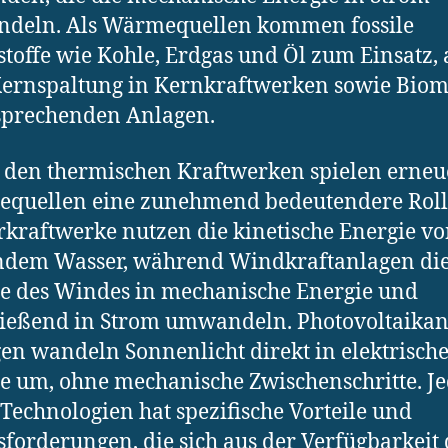
deln. Als Wärmequellen kommen fossile
toffe wie Kohle, Erdgas und Öl zum Einsatz, 
ernspaltung in Kernkraftwerken sowie Biom
sprechenden Anlagen.
den thermischen Kraftwerken spielen erneu
equellen eine zunehmend bedeutendere Roll
kraftwerke nutzen die kinetische Energie v
endem Wasser, während Windkraftanlagen di
e des Windes in mechanische Energie und
ießend in Strom umwandeln. Photovoltaika
en wandeln Sonnenlicht direkt in elektrisch
e um, ohne mechanische Zwischenschritte. J
 Technologien hat spezifische Vorteile und
forderungen, die sich aus der Verfügbarkeit 