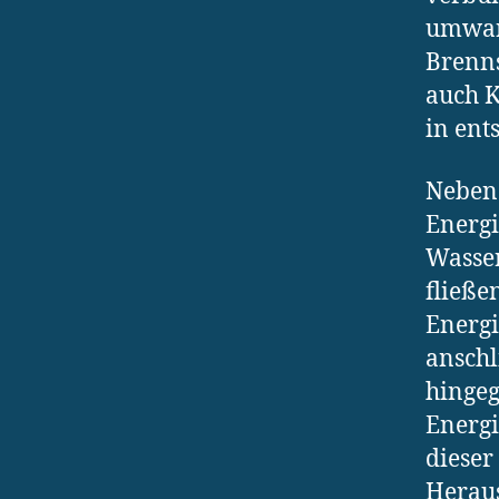
umwan
Brenns
auch K
in ent
Neben 
Energi
Wasser
fließ
Energi
anschl
hingeg
Energi
dieser
Heraus