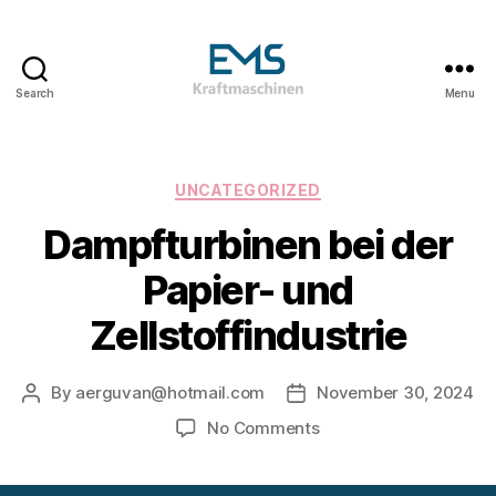
Search
Menu
EMS
Kraftmaschinen,
Dampfturbinen
&
Categories
UNCATEGORIZED
ORC
Dampfturbinen bei der
Anlagen
&
Papier- und
Holzvergasungsanlagen
Zellstoffindustrie
By
aerguvan@hotmail.com
November 30, 2024
Post
Post
author
date
on
No Comments
Dampfturbinen
bei