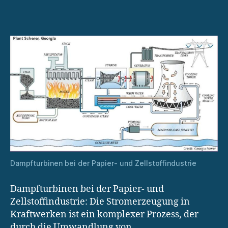
der
Papier-
und
Zellstoffindustrie
Dampfturbinen bei der Papier- und Zellstoffindustrie
Dampfturbinen bei der Papier- und
Zellstoffindustrie: Die Stromerzeugung in
Kraftwerken ist ein komplexer Prozess, der
durch die Umwandlung von