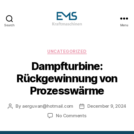
Search
Menu
EMS
Kraftmaschinen,
Dampfturbinen
&
Categories
UNCATEGORIZED
ORC
Dampfturbine:
Anlagen
&
Rückgewinnung von
Holzvergasungsanlagen
Prozesswärme
By
aerguvan@hotmail.com
December 9, 2024
Post
Post
author
date
on
No Comments
Dampfturbine:
Rückgewinnung