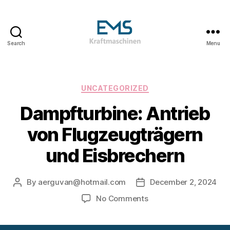
Search
Menu
EMS
Kraftmaschinen,
Dampfturbinen
&
Categories
UNCATEGORIZED
ORC
Dampfturbine: Antrieb
Anlagen
&
von Flugzeugträgern
Holzvergasungsanlagen
und Eisbrechern
By
aerguvan@hotmail.com
December 2, 2024
Post
Post
author
date
on
No Comments
Dampfturbine:
Antrieb