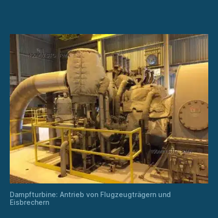
von
Flugzeugträgern
und
Eisbrechern
Dampfturbine: Antrieb von Flugzeugträgern und
Eisbrechern