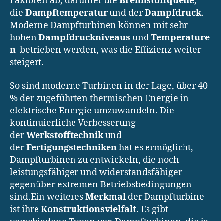
Faktoren ab, darunter die
Brennstoffquelle
,
die
Dampftemperatur
und der
Dampfdruck
.
Moderne Dampfturbinen können mit sehr
hohen
Dampfdruckniveaus
und
Temperature
n
betrieben werden, was die Effizienz weiter
steigert.
So sind moderne Turbinen in der Lage, über 40
% der zugeführten thermischen Energie in
elektrische Energie umzuwandeln. Die
kontinuierliche Verbesserung
der
Werkstofftechnik
und
der
Fertigungstechniken
hat es ermöglicht,
Dampfturbinen zu entwickeln, die noch
leistungsfähiger und widerstandsfähiger
gegenüber extremen Betriebsbedingungen
sind.Ein weiteres
Merkmal
der Dampfturbine
ist ihre
Konstruktionsvielfalt
. Es gibt