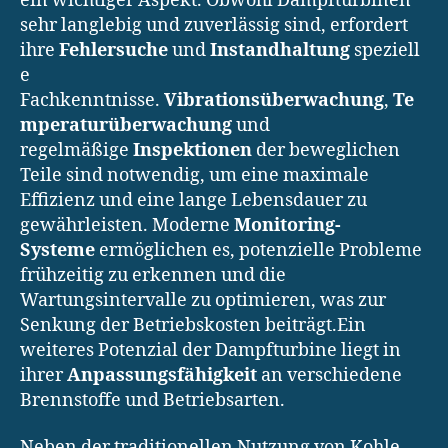
ein wichtiger Aspekt. Obwohl Dampfturbinen
sehr langlebig und zuverlässig sind, erfordert
ihre
Fehlersuche
und
Instandhaltung
speziell
e
Fachkenntnisse.
Vibrationsüberwachung
,
Te
mperaturüberwachung
und
regelmäßige
Inspektionen
der beweglichen
Teile sind notwendig, um eine maximale
Effizienz und eine lange Lebensdauer zu
gewährleisten. Moderne
Monitoring-
Systeme
ermöglichen es, potenzielle Probleme
frühzeitig zu erkennen und die
Wartungsintervalle zu optimieren, was zur
Senkung der Betriebskosten beiträgt.Ein
weiteres Potenzial der Dampfturbine liegt in
ihrer
Anpassungsfähigkeit
an verschiedene
Brennstoffe und Betriebsarten.
Neben der traditionellen Nutzung von Kohle