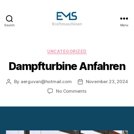
Search
Menu
EMS
Kraftmaschinen,
Dampfturbinen
&
Categories
UNCATEGORIZED
ORC
Dampfturbine Anfahren
Anlagen
&
Holzvergasungsanlagen
By
aerguvan@hotmail.com
November 23, 2024
Post
Post
author
date
on
No Comments
Dampfturbine
Anfahren