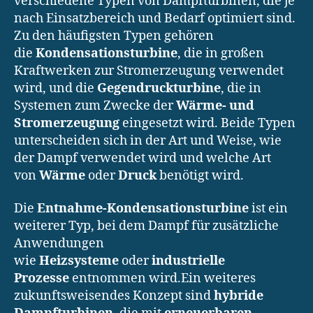
verschiedene Typen von Dampfturbinen, die je
nach Einsatzbereich und Bedarf optimiert sind.
Zu den häufigsten Typen gehören
die
Kondensationsturbine
, die in großen
Kraftwerken zur Stromerzeugung verwendet
wird, und die
Gegendruckturbine
, die in
Systemen zum Zwecke der
Wärme- und
Stromerzeugung
eingesetzt wird. Beide Typen
unterscheiden sich in der Art und Weise, wie
der Dampf verwendet wird und welche Art
von
Wärme
oder
Druck
benötigt wird.
Die
Entnahme-Kondensationsturbine
ist ein
weiterer Typ, bei dem Dampf für zusätzliche
Anwendungen
wie
Heizsysteme
oder
industrielle
Prozesse
entnommen wird.Ein weiteres
zukunftsweisendes Konzept sind
hybride