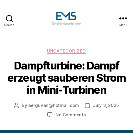
Search
Menu
EMS
Kraftmaschinen,
Dampfturbinen
&
Categories
UNCATEGORIZED
ORC
Dampfturbine: Dampf
Anlagen
&
erzeugt sauberen Strom
Holzvergasungsanlagen
in Mini-Turbinen
By
aerguvan@hotmail.com
July 3, 2025
Post
Post
author
date
on
No Comments
Dampfturbine:
Dampf