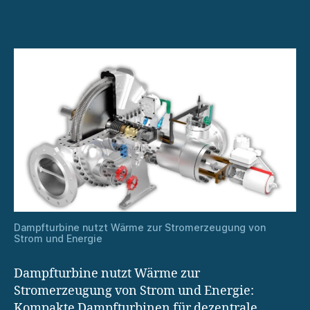
erzeugt
sauberen
Strom
in
Mini-
Turbinen
Dampfturbine nutzt Wärme zur Stromerzeugung von
Strom und Energie
Dampfturbine nutzt Wärme zur
Stromerzeugung von Strom und Energie:
Kompakte Dampfturbinen für dezentrale