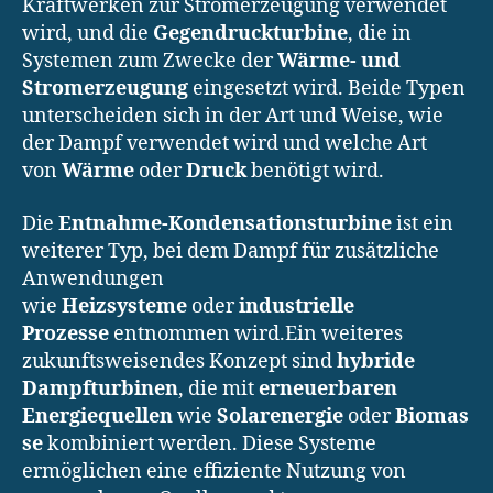
Kraftwerken zur Stromerzeugung verwendet
wird, und die
Gegendruckturbine
, die in
Systemen zum Zwecke der
Wärme- und
Stromerzeugung
eingesetzt wird. Beide Typen
unterscheiden sich in der Art und Weise, wie
der Dampf verwendet wird und welche Art
von
Wärme
oder
Druck
benötigt wird.
Die
Entnahme-Kondensationsturbine
ist ein
weiterer Typ, bei dem Dampf für zusätzliche
Anwendungen
wie
Heizsysteme
oder
industrielle
Prozesse
entnommen wird.Ein weiteres
zukunftsweisendes Konzept sind
hybride
Dampfturbinen
, die mit
erneuerbaren
Energiequellen
wie
Solarenergie
oder
Biomas
se
kombiniert werden. Diese Systeme
ermöglichen eine effiziente Nutzung von