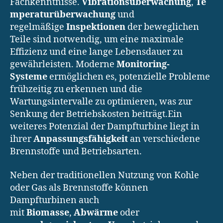
Fachkenntnisse.
Vibrationsüberwachung
,
Te
mperaturüberwachung
und
regelmäßige
Inspektionen
der beweglichen
Teile sind notwendig, um eine maximale
Effizienz und eine lange Lebensdauer zu
gewährleisten. Moderne
Monitoring-
Systeme
ermöglichen es, potenzielle Probleme
frühzeitig zu erkennen und die
Wartungsintervalle zu optimieren, was zur
Senkung der Betriebskosten beiträgt.Ein
weiteres Potenzial der Dampfturbine liegt in
ihrer
Anpassungsfähigkeit
an verschiedene
Brennstoffe und Betriebsarten.
Neben der traditionellen Nutzung von Kohle
oder Gas als Brennstoffe können
Dampfturbinen auch
mit
Biomasse
,
Abwärme
oder