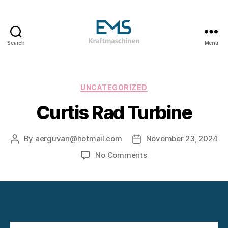
Search
Menu
EMS
Kraftmaschinen,
Dampfturbinen
&
Categories
UNCATEGORIZED
ORC
Curtis Rad Turbine
Anlagen
&
Holzvergasungsanlagen
By
aerguvan@hotmail.com
November 23, 2024
Post
Post
author
date
on
No Comments
Curtis
Rad
Turbine