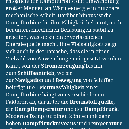
rmöglicht die Dampfturbine die Umwandlung
großer Mengen an Wärmeenergie in nutzbare
mechanische Arbeit. Darüber hinaus ist die
Dampfturbine für ihre Fähigkeit bekannt, auch
bei unterschiedlichen Belastungen stabil zu
arbeiten, was sie zu einer verlässlichen
Energiequelle macht. Ihre Vielseitigkeit zeigt
sich auch in der Tatsache, dass sie in einer
Vielzahl von Anwendungen eingesetzt werden
kann, von der
Stromerzeugung
bis hin
zum
Schiffsantrieb
, wo sie
zur
Navigation
und
Bewegung
von Schiffen
beiträgt.Die
Leistungsfähigkeit
einer
Dampfturbine hängt von verschiedenen
Faktoren ab, darunter die
Brennstoffquelle
,
die
Dampftemperatur
und der
Dampfdruck
.
Moderne Dampfturbinen können mit sehr
hohen
Dampfdruckniveaus
und
Temperature